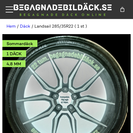
Hem
/
Däck
/ Landsail 285/35R22 ( 1 st )
Sommardäck
1 DÄCK
4,8 MM