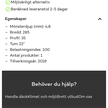
Miljövänligt alternativ
Beräknad leveranstid 2-5 dagar
Egenskaper
Mönsterdjup (mm)
:
4,8
Bredd
:
285
Profil
:
35
Tum
:
22”
Belastningsindex
:
100
Antal produkter
:
1
Tillverkningsår
:
2019
Behöver du hjälp?
Handla däck
Klimat och miljö
Brett utbud
Om oss