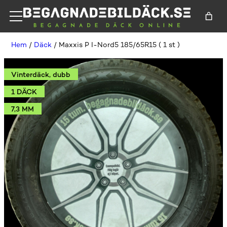
Hem
/
Däck
/ Maxxis P I-Nord5 185/65R15 ( 1 st )
Vinterdäck, dubb
1 DÄCK
7,3 MM