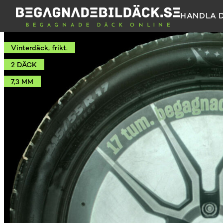
HANDLA 
Vinterdäck, frikt.
2 DÄCK
7,3 MM