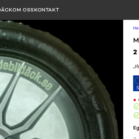
DÄCK
OM OSS
KONTAKT
H
M
2
Jf
•
Eg