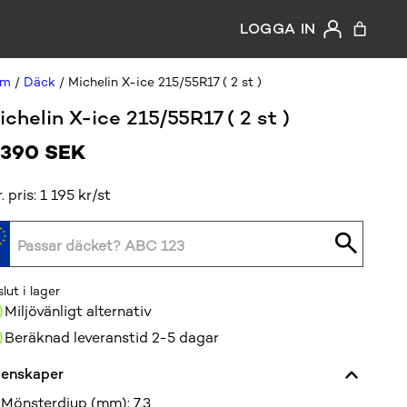
LOGGA IN
em
/
Däck
/ Michelin X-ice 215/55R17 ( 2 st )
ichelin X-ice 215/55R17 ( 2 st )
 390
SEK
r. pris: 1 195 kr/st
slut i lager
Miljövänligt alternativ
Beräknad leveranstid 2-5 dagar
enskaper
Mönsterdjup (mm)
:
7,3