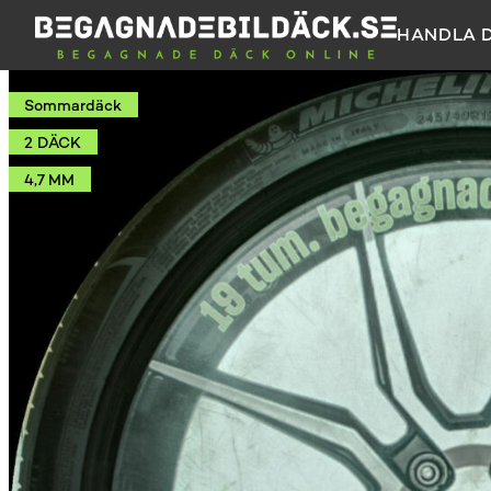
HANDLA 
Sommardäck
2 DÄCK
4,7 MM