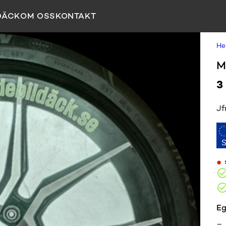
DÄCK
OM OSS
KONTAKT
H
M
3
Jf
•
Eg