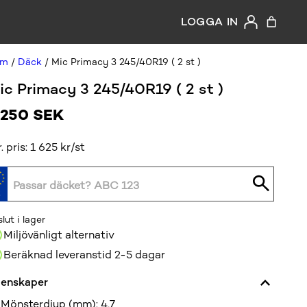
LOGGA IN
em
/
Däck
/ Mic Primacy 3 245/40R19 ( 2 st )
ic Primacy 3 245/40R19 ( 2 st )
 250
SEK
r. pris: 1 625 kr/st
slut i lager
Miljövänligt alternativ
Beräknad leveranstid 2-5 dagar
enskaper
Mönsterdjup (mm)
:
4,7