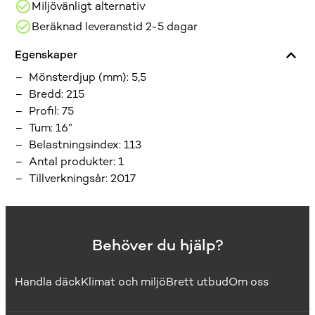
Miljövänligt alternativ
Beräknad leveranstid 2-5 dagar
Egenskaper
Mönsterdjup (mm)
:
5,5
Bredd
:
215
Profil
:
75
Tum
:
16”
Belastningsindex
:
113
Antal produkter
:
1
Tillverkningsår
:
2017
Behöver du hjälp?
Handla däck
Klimat och miljö
Brett utbud
Om oss