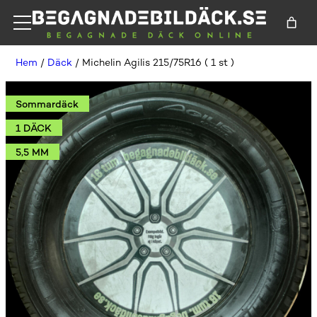
Hem
/
Däck
/ Michelin Agilis 215/75R16 ( 1 st )
Sommardäck
1 DÄCK
5,5 MM