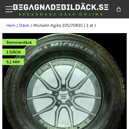
Hem
/
Däck
/ Michelin Agilis 225/70R15 ( 1 st )
Sommardäck
1 DÄCK
5,1 MM