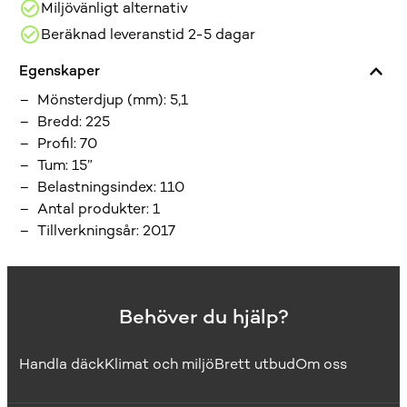
Miljövänligt alternativ
Beräknad leveranstid 2-5 dagar
Egenskaper
Mönsterdjup (mm)
:
5,1
Bredd
:
225
Profil
:
70
Tum
:
15”
Belastningsindex
:
110
Antal produkter
:
1
Tillverkningsår
:
2017
Behöver du hjälp?
Handla däck
Klimat och miljö
Brett utbud
Om oss