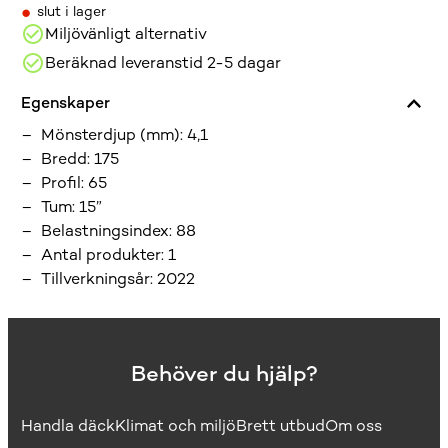
•
slut i lager
Miljövänligt alternativ
Beräknad leveranstid 2-5 dagar
Egenskaper
Mönsterdjup (mm)
:
4,1
Bredd
:
175
Profil
:
65
Tum
:
15”
Belastningsindex
:
88
Antal produkter
:
1
Tillverkningsår
:
2022
Behöver du hjälp?
Handla däck
Klimat och miljö
Brett utbud
Om oss