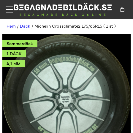
Hem
/
Däck
/ Michelin Crossclimate2 175/65R15 ( 1 st )
Sommardäck
1 DÄCK
4,1 MM