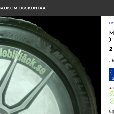
DÄCK
OM OSS
KONTAKT
H
M
)
2
Jf
•
Eg