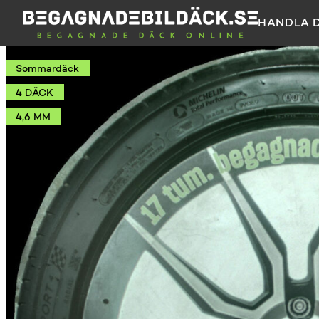
HANDLA 
Sommardäck
4 DÄCK
4,6 MM