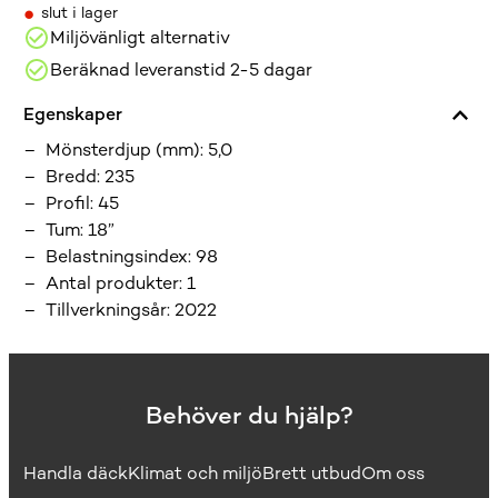
•
slut i lager
Miljövänligt alternativ
Beräknad leveranstid 2-5 dagar
Egenskaper
Mönsterdjup (mm)
:
5,0
Bredd
:
235
Profil
:
45
Tum
:
18”
Belastningsindex
:
98
Antal produkter
:
1
Tillverkningsår
:
2022
Behöver du hjälp?
Handla däck
Klimat och miljö
Brett utbud
Om oss