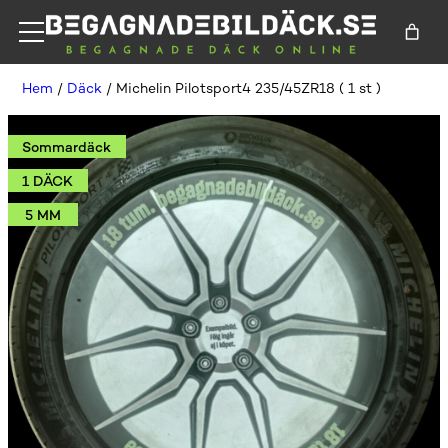
Hem
/
Däck
/ Michelin Pilotsport4 235/45ZR18 ( 1 st )
Sommardäck
1 DÄCK
5 MM