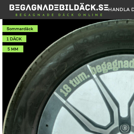
HANDLA 
Sommardäck
1 DÄCK
5 MM