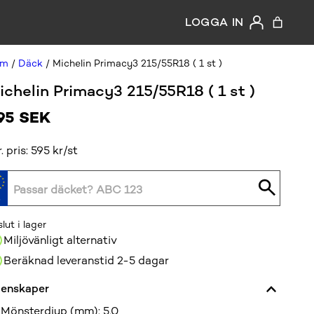
LOGGA IN
em
/
Däck
/ Michelin Primacy3 215/55R18 ( 1 st )
ichelin Primacy3 215/55R18 ( 1 st )
95
SEK
r. pris: 595 kr/st
slut i lager
Miljövänligt alternativ
Beräknad leveranstid 2-5 dagar
enskaper
Mönsterdjup (mm)
:
5,0