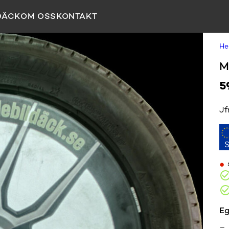
DÄCK
OM OSS
KONTAKT
H
M
5
Jf
•
Eg