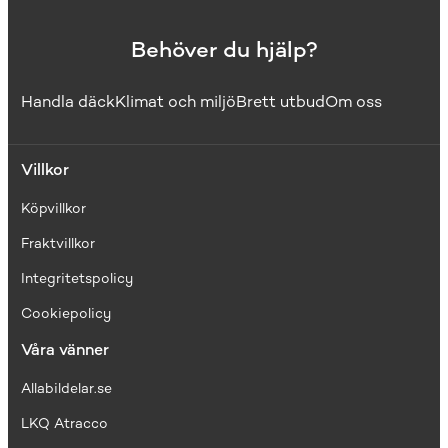
Behöver du hjälp?
Handla däck
Klimat och miljö
Brett utbud
Om oss
Villkor
Köpvillkor
Fraktvillkor
I
ntegritetspolicy
Cookiepolicy
Våra vänner
Allabildelar.se
LKQ Atracco