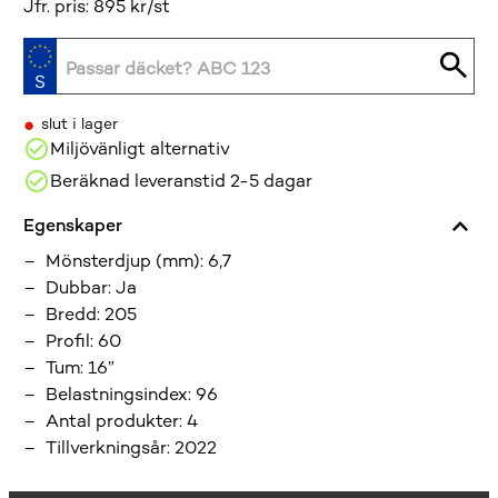
Jfr. pris: 895 kr/st
•
slut i lager
Miljövänligt alternativ
Beräknad leveranstid 2-5 dagar
Egenskaper
Mönsterdjup (mm)
:
6,7
Dubbar
:
Ja
Bredd
:
205
Profil
:
60
Tum
:
16”
Belastningsindex
:
96
Antal produkter
:
4
Tillverkningsår
:
2022