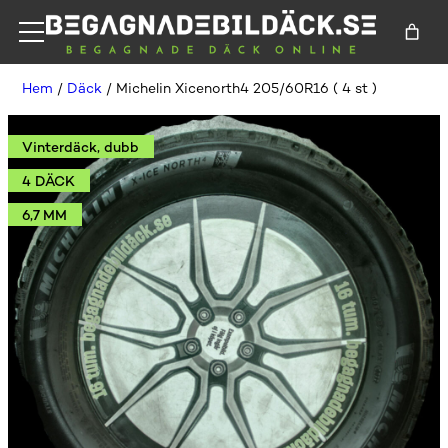
Hem
/
Däck
/ Michelin Xicenorth4 205/60R16 ( 4 st )
Vinterdäck, dubb
4 DÄCK
6,7 MM