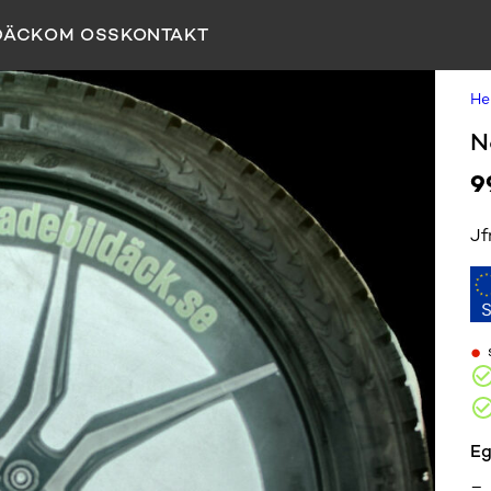
DÄCK
OM OSS
KONTAKT
H
N
9
Jf
•
Eg