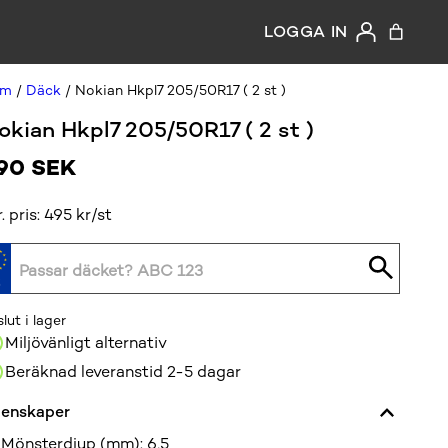
LOGGA IN
em
/
Däck
/ Nokian Hkpl7 205/50R17 ( 2 st )
okian Hkpl7 205/50R17 ( 2 st )
90
SEK
r. pris: 495 kr/st
slut i lager
Miljövänligt alternativ
Beräknad leveranstid 2-5 dagar
enskaper
Mönsterdjup (mm)
:
6,5