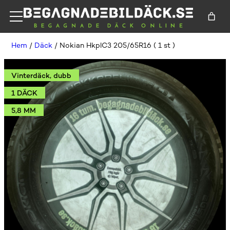
Hem
/
Däck
/ Nokian HkplC3 205/65R16 ( 1 st )
Vinterdäck, dubb
1 DÄCK
5,8 MM