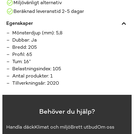
Miljövänligt alternativ
Beräknad leveranstid 2-5 dagar
Egenskaper
Mönsterdjup (mm)
:
5,8
Dubbar
:
Ja
Bredd
:
205
Profil
:
65
Tum
:
16”
Belastningsindex
:
105
Antal produkter
:
1
Tillverkningsår
:
2020
Behöver du hjälp?
Handla däck
Klimat och miljö
Brett utbud
Om oss