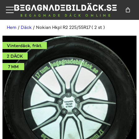
Hem
/
Däck
/ Nokian Hkpl R2 225/55R17 ( 2 st )
Vinterdäck, frikt.
2 DÄCK
7 MM