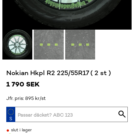
Nokian Hkpl R2 225/55R17 ( 2 st )
1 790
SEK
Jfr. pris: 895 kr/st
•
slut i lager