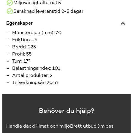
Miljövänligt alternativ
Beräknad leveranstid 2-5 dagar
Egenskaper
Mönsterdjup (mm)
:
7,0
Friktion
:
Ja
Bredd
:
225
Profil
:
55
Tum
:
17”
Belastningsindex
:
101
Antal produkter
:
2
Tillverkningsår
:
2016
Behöver du hjälp?
Handla däck
Klimat och miljö
Brett utbud
Om oss