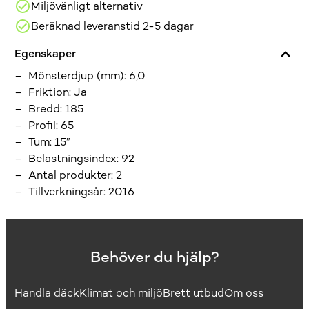
Miljövänligt alternativ
Beräknad leveranstid 2-5 dagar
Egenskaper
Mönsterdjup (mm)
:
6,0
Friktion
:
Ja
Bredd
:
185
Profil
:
65
Tum
:
15”
Belastningsindex
:
92
Antal produkter
:
2
Tillverkningsår
:
2016
Behöver du hjälp?
Handla däck
Klimat och miljö
Brett utbud
Om oss