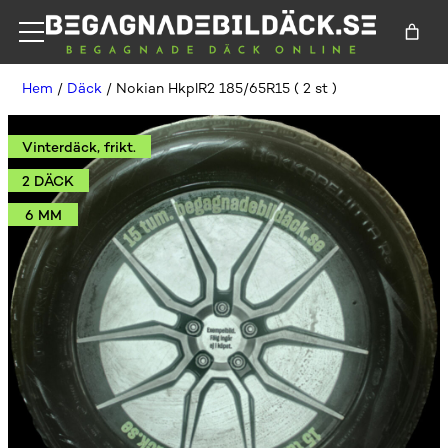
Hem
/
Däck
/ Nokian HkplR2 185/65R15 ( 2 st )
Vinterdäck, frikt.
2 DÄCK
6 MM