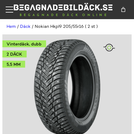
Hem
/
Däck
/ Nokian Hkpl9 205/55r16 ( 2 st )
Vinterdäck, dubb
2 DÄCK
5,5 MM