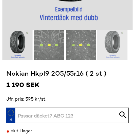
Nokian Hkpl9 205/55r16 ( 2 st )
1 190
SEK
Jfr. pris: 595 kr/st
•
slut i lager