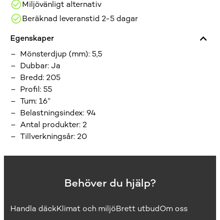
Miljövänligt alternativ
Beräknad leveranstid 2-5 dagar
Egenskaper
Mönsterdjup (mm)
:
5,5
Dubbar
:
Ja
Bredd
:
205
Profil
:
55
Tum
:
16”
Belastningsindex
:
94
Antal produkter
:
2
Tillverkningsår
:
20
Behöver du hjälp?
Handla däck
Klimat och miljö
Brett utbud
Om oss