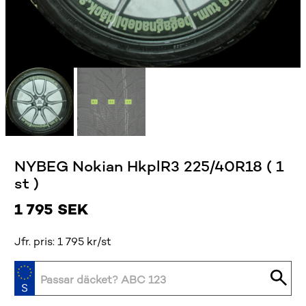
NYBEG Nokian HkplR3 225/40R18 ( 1
st )
1 795
SEK
Jfr. pris: 1 795 kr/st