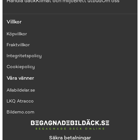
Handla däck
Klimat och miljö
Brett utbud
Om oss
Villkor
Köpvillkor
Fraktvillkor
I
ntegritetspolicy
Cookiepolicy
Våra vänner
Allabildelar.se
LKQ Atracco
Bildemo.com
Säkra betalningar