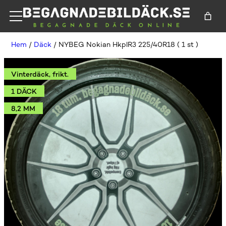
Hem
/
Däck
/ NYBEG Nokian HkplR3 225/40R18 ( 1 st )
Vinterdäck, frikt.
1 DÄCK
8,2 MM