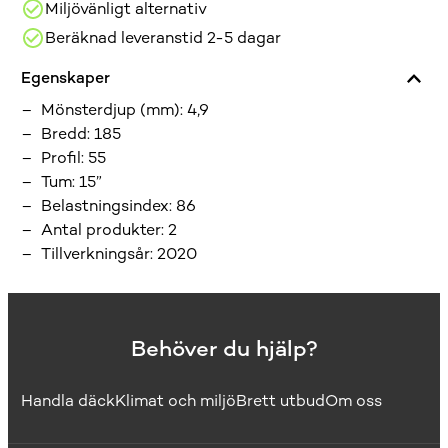
Miljövänligt alternativ
Beräknad leveranstid 2-5 dagar
Egenskaper
Mönsterdjup (mm)
:
4,9
Bredd
:
185
Profil
:
55
Tum
:
15”
Belastningsindex
:
86
Antal produkter
:
2
Tillverkningsår
:
2020
Behöver du hjälp?
Handla däck
Klimat och miljö
Brett utbud
Om oss