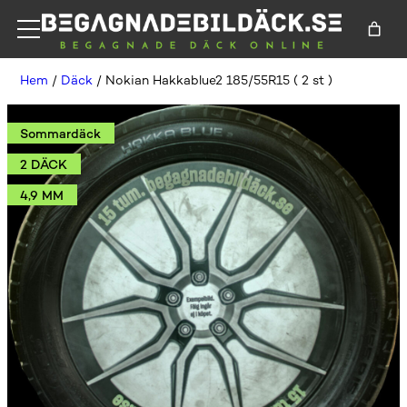
Hem
/
Däck
/ Nokian Hakkablue2 185/55R15 ( 2 st )
Sommardäck
2 DÄCK
4,9 MM