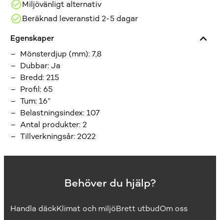
Miljövänligt alternativ
Beräknad leveranstid 2-5 dagar
Egenskaper
Mönsterdjup (mm)
:
7,8
Dubbar
:
Ja
Bredd
:
215
Profil
:
65
Tum
:
16”
Belastningsindex
:
107
Antal produkter
:
2
Tillverkningsår
:
2022
Behöver du hjälp?
Handla däck
Klimat och miljö
Brett utbud
Om oss