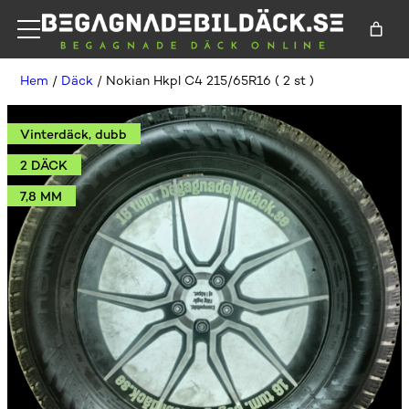
Hem
/
Däck
/ Nokian Hkpl C4 215/65R16 ( 2 st )
Vinterdäck, dubb
2 DÄCK
7,8 MM