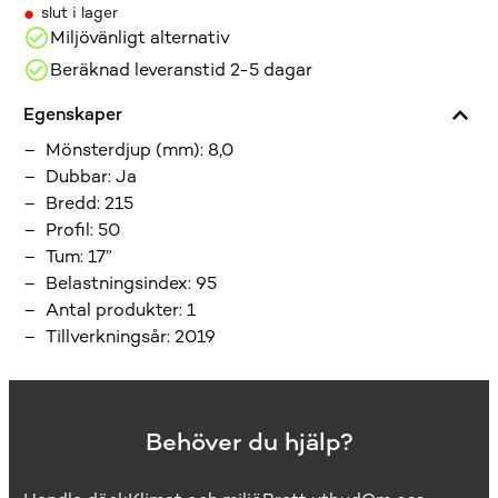
•
slut i lager
Miljövänligt alternativ
Beräknad leveranstid 2-5 dagar
Egenskaper
Mönsterdjup (mm)
:
8,0
Dubbar
:
Ja
Bredd
:
215
Profil
:
50
Tum
:
17”
Belastningsindex
:
95
Antal produkter
:
1
Tillverkningsår
:
2019
Behöver du hjälp?