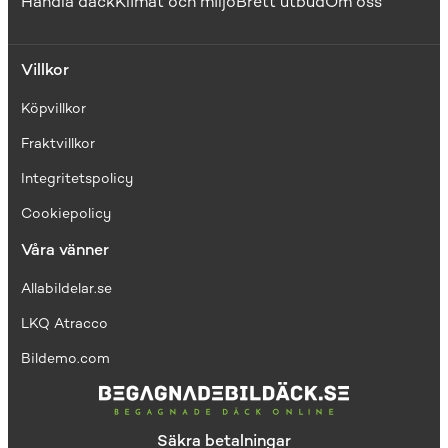
Handla däck
Klimat och miljö
Brett utbud
Om oss
Villkor
Köpvillkor
Fraktvillkor
I
ntegritetspolicy
Cookiepolicy
Våra vänner
Allabildelar.se
LKQ Atracco
Bildemo.com
Säkra betalningar