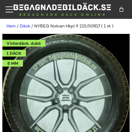
Hem
/
Däck
/ NYBEG Nokian Hkpl 9 215/50R17 ( 1 st )
Vinterdäck, dubb
1 DÄCK
8 MM