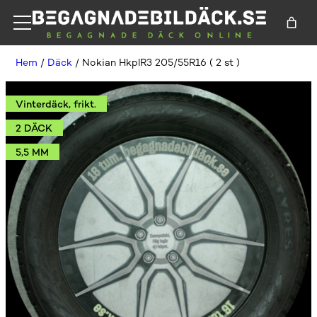
Hem
/
Däck
/ Nokian HkplR3 205/55R16 ( 2 st )
Vinterdäck, frikt.
2 DÄCK
5,5 MM