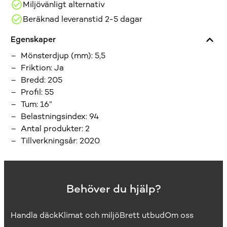
Miljövänligt alternativ
Beräknad leveranstid 2-5 dagar
Egenskaper
Mönsterdjup (mm)
:
5,5
Friktion
:
Ja
Bredd
:
205
Profil
:
55
Tum
:
16”
Belastningsindex
:
94
Antal produkter
:
2
Tillverkningsår
:
2020
Behöver du hjälp?
Handla däck
Klimat och miljö
Brett utbud
Om oss