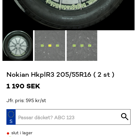
Nokian HkplR3 205/55R16 ( 2 st )
1 190
SEK
Jfr. pris: 595 kr/st
•
slut i lager