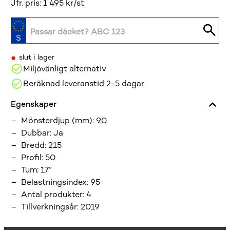
Jfr. pris: 1 495 kr/st
•
slut i lager
Miljövänligt alternativ
Beräknad leveranstid 2-5 dagar
Egenskaper
Mönsterdjup (mm)
:
9,0
Dubbar
:
Ja
Bredd
:
215
Profil
:
50
Tum
:
17”
Belastningsindex
:
95
Antal produkter
:
4
Tillverkningsår
:
2019