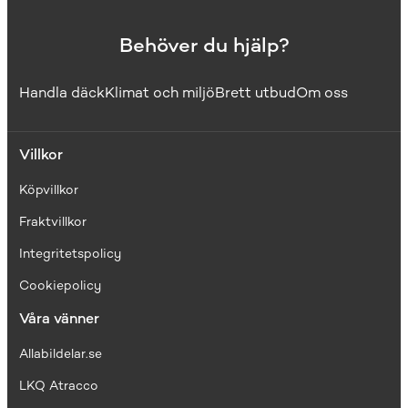
Behöver du hjälp?
Handla däck
Klimat och miljö
Brett utbud
Om oss
Villkor
Köpvillkor
Fraktvillkor
I
ntegritetspolicy
Cookiepolicy
Våra vänner
Allabildelar.se
LKQ Atracco