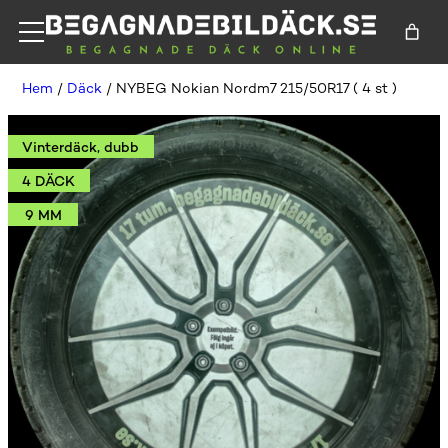
Hem
/
Däck
/ NYBEG Nokian Nordm7 215/50R17 ( 4 st )
Vinterdäck, dubb
4 DÄCK
9 MM