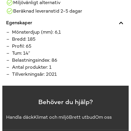
Miljövänligt alternativ
Beräknad leveranstid 2-5 dagar
Egenskaper
Mönsterdjup (mm)
:
6,1
Bredd
:
185
Profil
:
65
Tum
:
14”
Belastningsindex
:
86
Antal produkter
:
1
Tillverkningsår
:
2021
Behöver du hjälp?
Handla däck
Klimat och miljö
Brett utbud
Om oss