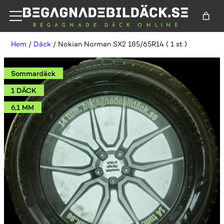
Hem
/
Däck
/ Nokian Norman SX2 185/65R14 ( 1 st )
Sommardäck
1 DÄCK
6,1 MM