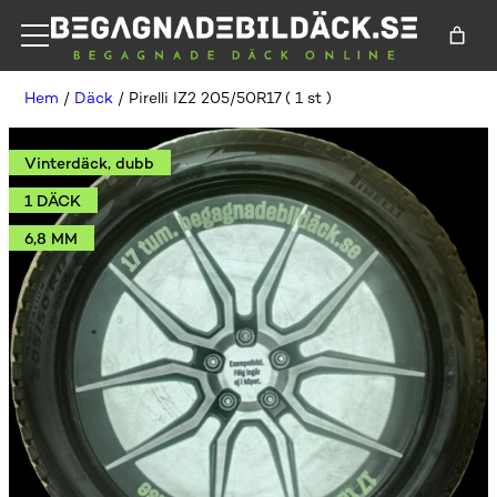
Hem
/
Däck
/ Pirelli IZ2 205/50R17 ( 1 st )
Vinterdäck, dubb
1 DÄCK
6,8 MM