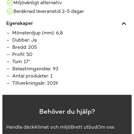
Miljövänligt alternativ
Beräknad leveranstid 2-5 dagar
Egenskaper
Mönsterdjup (mm)
:
6,8
Dubbar
:
Ja
Bredd
:
205
Profil
:
50
Tum
:
17”
Belastningsindex
:
93
Antal produkter
:
1
Tillverkningsår
:
2019
Behöver du hjälp?
Handla däck
Klimat och miljö
Brett utbud
Om oss