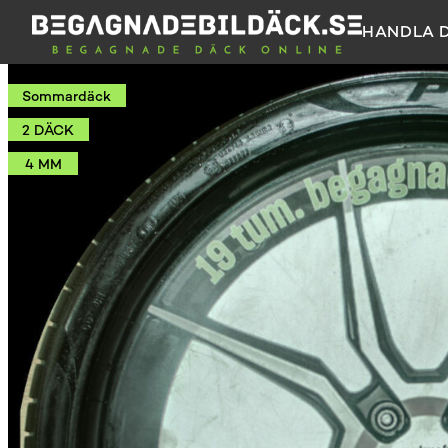
HANDLA 
Sommardäck
2 DÄCK
4 MM