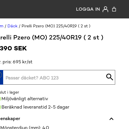
LOGGA IN
em
/
Däck
/ Pirelli Pzero (MO) 225/40R19 ( 2 st )
irelli Pzero (MO) 225/40R19 ( 2 st )
 390
SEK
r. pris: 695 kr/st
slut i lager
Miljövänligt alternativ
Beräknad leveranstid 2-5 dagar
enskaper
Mönsterdjup (mm)
:
4,0