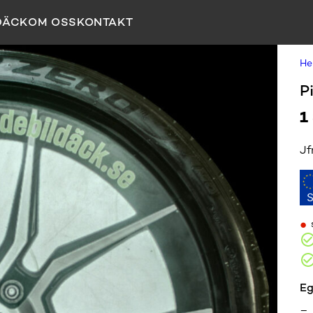
DÄCK
OM OSS
KONTAKT
H
P
1
Jf
•
Eg