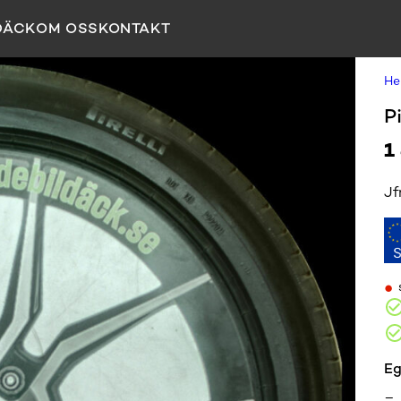
DÄCK
OM OSS
KONTAKT
H
P
1
Jf
•
Eg