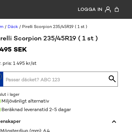
LOGGA IN
em
/
Däck
/ Pirelli Scorpion 235/45R19 ( 1 st )
irelli Scorpion 235/45R19 ( 1 st )
 495
SEK
r. pris: 1 495 kr/st
slut i lager
Miljövänligt alternativ
Beräknad leveranstid 2-5 dagar
enskaper
Mönsterdjup (mm)
:
6,4