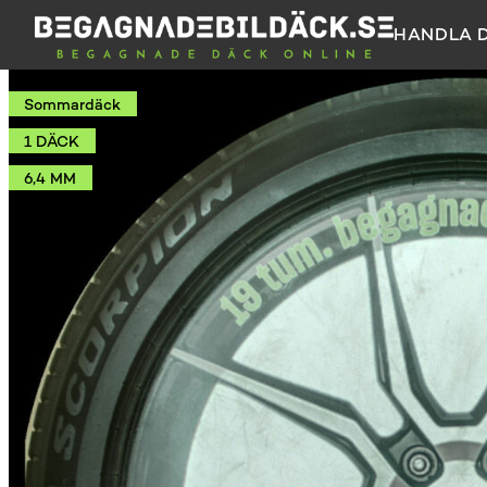
HANDLA 
Sommardäck
1 DÄCK
6,4 MM