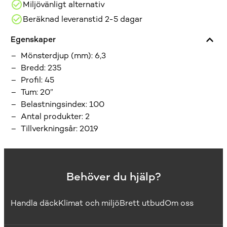
Miljövänligt alternativ
Beräknad leveranstid 2-5 dagar
Egenskaper
Mönsterdjup (mm)
:
6,3
Bredd
:
235
Profil
:
45
Tum
:
20”
Belastningsindex
:
100
Antal produkter
:
2
Tillverkningsår
:
2019
Behöver du hjälp?
Handla däck
Klimat och miljö
Brett utbud
Om oss