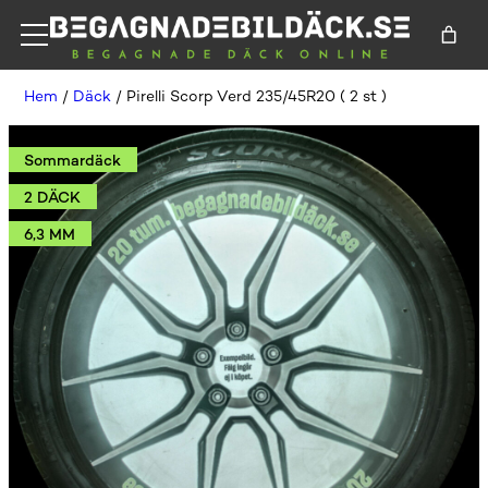
Hem
/
Däck
/ Pirelli Scorp Verd 235/45R20 ( 2 st )
Sommardäck
2 DÄCK
6,3 MM