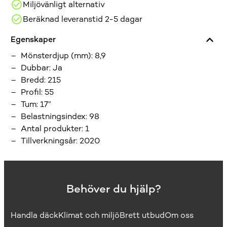
Miljövänligt alternativ
Beräknad leveranstid 2-5 dagar
Egenskaper
Mönsterdjup (mm)
:
8,9
Dubbar
:
Ja
Bredd
:
215
Profil
:
55
Tum
:
17”
Belastningsindex
:
98
Antal produkter
:
1
Tillverkningsår
:
2020
Behöver du hjälp?
Handla däck
Klimat och miljö
Brett utbud
Om oss