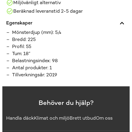
Miljövänligt alternativ
Beräknad leveranstid 2-5 dagar
Egenskaper
Mönsterdjup (mm)
:
5,4
Bredd
:
225
Profil
:
55
Tum
:
18”
Belastningsindex
:
98
Antal produkter
:
1
Tillverkningsår
:
2019
Behöver du hjälp?
Handla däck
Klimat och miljö
Brett utbud
Om oss