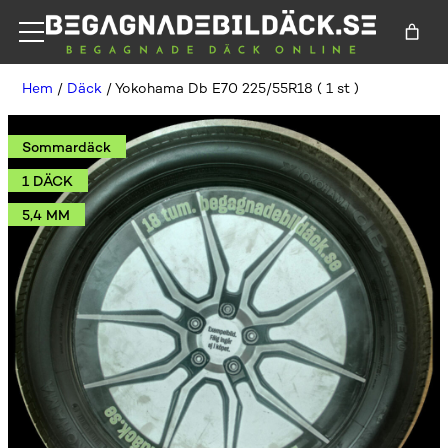
Hem
/
Däck
/ Yokohama Db E70 225/55R18 ( 1 st )
Sommardäck
1 DÄCK
5,4 MM