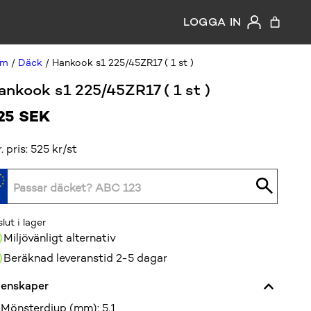
LOGGA IN
em
/
Däck
/ Hankook s1 225/45ZR17 ( 1 st )
ankook s1 225/45ZR17 ( 1 st )
25
SEK
r. pris: 525 kr/st
slut i lager
Miljövänligt alternativ
Beräknad leveranstid 2-5 dagar
enskaper
Mönsterdjup (mm)
:
5,1