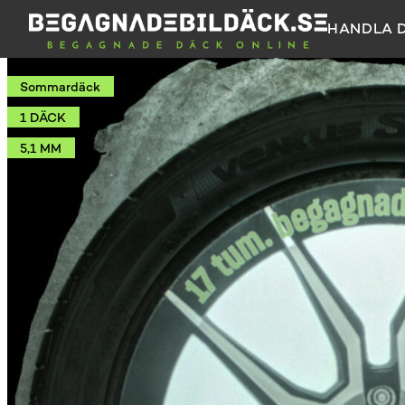
HANDLA 
Sommardäck
1 DÄCK
5,1 MM