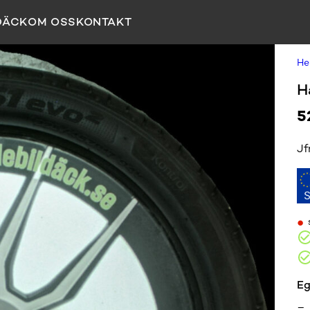
DÄCK
OM OSS
KONTAKT
H
H
5
Jf
•
Eg