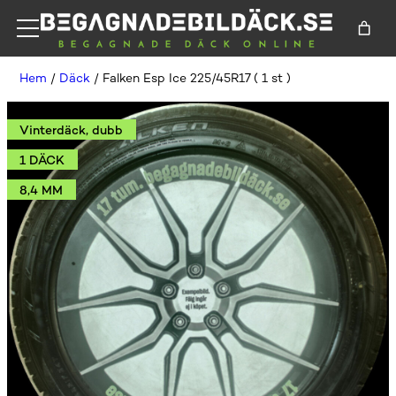
Hem
/
Däck
/ Falken Esp Ice 225/45R17 ( 1 st )
Vinterdäck, dubb
1 DÄCK
8,4 MM