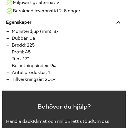
Miljövänligt alternativ
Beräknad leveranstid 2-5 dagar
Egenskaper
Mönsterdjup (mm)
:
8,4
Dubbar
:
Ja
Bredd
:
225
Profil
:
45
Tum
:
17”
Belastningsindex
:
94
Antal produkter
:
1
Tillverkningsår
:
2019
Behöver du hjälp?
Handla däck
Klimat och miljö
Brett utbud
Om oss