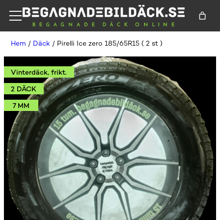
Hem
/
Däck
/ Pirelli Ice zero 185/65R15 ( 2 st )
Vinterdäck, frikt.
2 DÄCK
7 MM