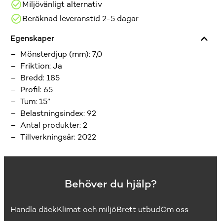
Miljövänligt alternativ
Beräknad leveranstid 2-5 dagar
Egenskaper
Mönsterdjup (mm)
:
7,0
Friktion
:
Ja
Bredd
:
185
Profil
:
65
Tum
:
15”
Belastningsindex
:
92
Antal produkter
:
2
Tillverkningsår
:
2022
Behöver du hjälp?
Handla däck
Klimat och miljö
Brett utbud
Om oss