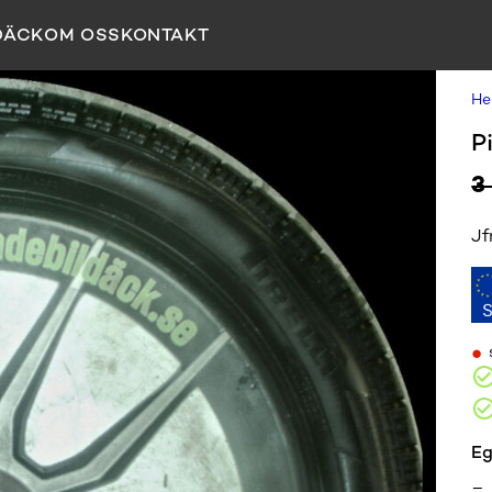
DÄCK
OM OSS
KONTAKT
H
P
3
Jf
•
Eg