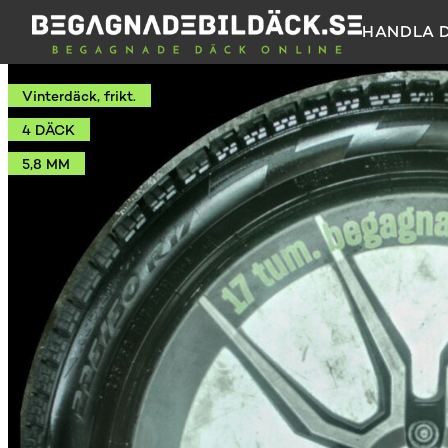
HANDLA 
Vinterdäck, frikt.
4 DÄCK
5,8 MM