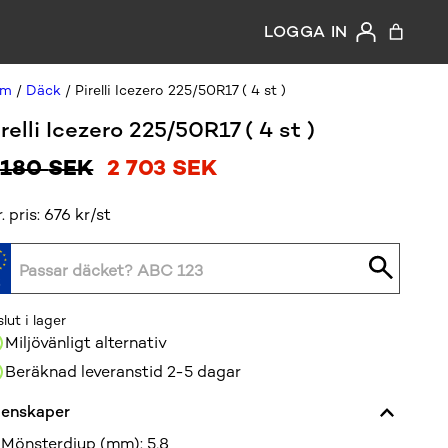
LOGGA IN
em
/
Däck
/ Pirelli Icezero 225/50R17 ( 4 st )
irelli Icezero 225/50R17 ( 4 st )
Det
Det
 180
SEK
2 703
SEK
ursprungliga
nuvarande
r. pris: 676 kr/st
priset
priset
var:
är:
3
2
slut i lager
180 SEK.
703 SEK.
Miljövänligt alternativ
Beräknad leveranstid 2-5 dagar
enskaper
Mönsterdjup (mm)
:
5,8